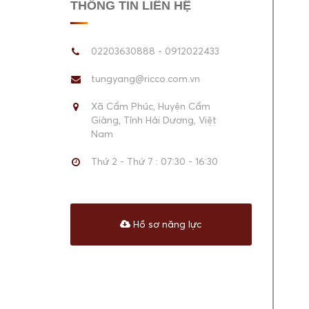
THÔNG TIN LIÊN HỆ
02203630888 - 0912022433
tungyang@ricco.com.vn
Xã Cẩm Phúc, Huyện Cẩm
Giàng, Tỉnh Hải Dương, Việt
Nam
Thứ 2 - Thứ 7 : 07:30 - 16:30
Hồ sơ năng lực