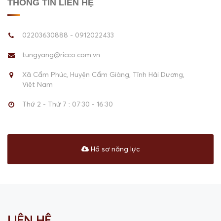
THÔNG TIN LIÊN HỆ
02203630888 - 0912022433
tungyang@ricco.com.vn
Xã Cẩm Phúc, Huyện Cẩm Giàng, Tỉnh Hải Dương,
Việt Nam
Thứ 2 - Thứ 7 : 07:30 - 16:30
Hồ sơ năng lực
LIÊN HỆ